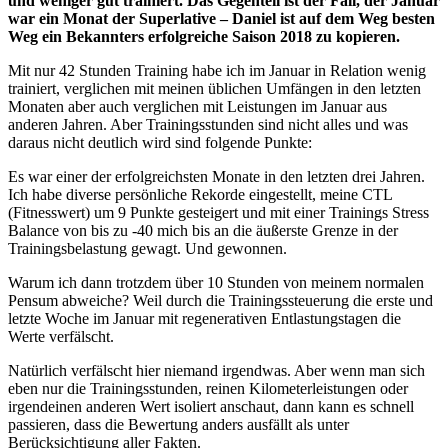
und weniger gut trainiert. Das Gegenteil ist der Fall, der Januar
war ein Monat der Superlative – Daniel ist auf dem Weg besten
Weg ein Bekannters erfolgreiche Saison 2018 zu kopieren.
Mit nur 42 Stunden Training habe ich im Januar in Relation wenig
trainiert, verglichen mit meinen üblichen Umfängen in den letzten
Monaten aber auch verglichen mit Leistungen im Januar aus
anderen Jahren. Aber Trainingsstunden sind nicht alles und was
daraus nicht deutlich wird sind folgende Punkte:
Es war einer der erfolgreichsten Monate in den letzten drei Jahren.
Ich habe diverse persönliche Rekorde eingestellt, meine CTL
(Fitnesswert) um 9 Punkte gesteigert und mit einer Trainings Stress
Balance von bis zu -40 mich bis an die äußerste Grenze in der
Trainingsbelastung gewagt. Und gewonnen.
Warum ich dann trotzdem über 10 Stunden von meinem normalen
Pensum abweiche? Weil durch die Trainingssteuerung die erste und
letzte Woche im Januar mit regenerativen Entlastungstagen die
Werte verfälscht.
Natürlich verfälscht hier niemand irgendwas. Aber wenn man sich
eben nur die Trainingsstunden, reinen Kilometerleistungen oder
irgendeinen anderen Wert isoliert anschaut, dann kann es schnell
passieren, dass die Bewertung anders ausfällt als unter
Berücksichtigung aller Fakten.