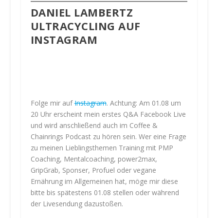
DANIEL LAMBERTZ
ULTRACYCLING AUF
INSTAGRAM
dnlmb_
dnlmb_
dnlmb_
Folge mir auf
Instagram
. Achtung: Am 01.08 um
20 Uhr erscheint mein erstes Q&A Facebook Live
und wird anschließend auch im Coffee &
Chainrings Podcast zu hören sein. Wer eine Frage
zu meinen Lieblingsthemen Training mit PMP
Coaching, Mentalcoaching, power2max,
GripGrab, Sponser, Profuel oder vegane
Ernährung im Allgemeinen hat, möge mir diese
bitte bis spätestens 01.08 stellen oder während
Nov. 15
der Livesendung dazustoßen.
Nov. 14
Nov. 13