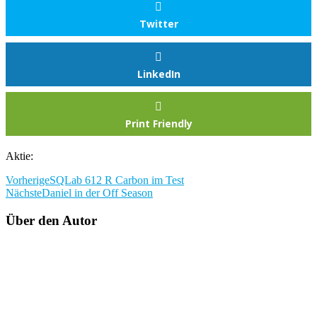
Twitter
LinkedIn
Print Friendly
Aktie:
Vorherige
SQLab 612 R Carbon im Test
Nächste
Daniel in der Off Season
Über den Autor