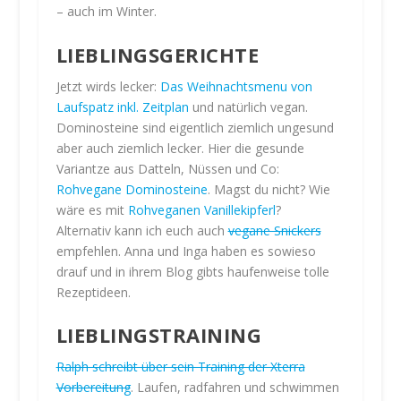
– auch im Winter.
r
e
LIEBLINGSGERICHTE
n
S
Jetzt wirds lecker:
Das Weihnachtsmenu von
i
Laufspatz inkl. Zeitplan
und natürlich vegan.
e
Dominosteine sind eigentlich ziemlich ungesund
d
aber auch ziemlich lecker. Hier die gesunde
i
e
Variantze aus Datteln, Nüssen und Co:
D
Rohvegane Dominosteine
. Magst du nicht? Wie
a
wäre es mit
Rohveganen Vanillekipferl
?
t
Alternativ kann ich euch auch
vegane Snickers
e
empfehlen. Anna und Inga haben es sowieso
n
drauf und in ihrem Blog gibts haufenweise tolle
s
Rezeptideen.
c
h
LIEBLINGSTRAINING
u
t
Ralph schreibt über sein Training der Xterra
z
Vorbereitung
. Laufen, radfahren und schwimmen
e