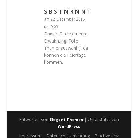
S B S T N R N N T
am 22. Dezember 2016
um 9:05
Danke für die erneute
Erwähnung! Tolle
Themenauswahl :), da
können die Feiertage
kommen.
Entworfen von
| Unterstützt von
Elegant Themes
WordPress
Impressum
Datenschutzerklärung
B.active.nrw