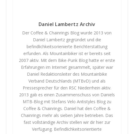
e
i
m
m
Daniel Lambertz Archiv
e
Der Coffee & Chainrings Blog wurde 2013 von
r
Daniel Lambertz gegründet und die
e
befindlichkeitsorienierte Berichterstattung
n
erfunden. Als Mountainbiker ist er bereits seit
t
2007 aktiv. Mit dem Bike-Punk Blog hatte er erste
s
Erfahrungen im Internet gesammelt, später war
p
Daniel Redaktionsleiter des Mountainbike
e
Verband Deutschlands (MTBvD) und als
r
Pressesprecher für den RSC Niederrhein aktiv.
r
2013 gab es einen Zusammenschuss von Daniels
e
MTB-Blog mit Stefans Velo Antistyles Blog zu
n
Coffee & Chainrings. Daniel hat den Coffee &
Chainrings mehr als sieben Jahre betrieben. Das
fast vollständige Archiv stellen wir dir hier zur
Verfügung. Befindlichkeitsorientierte