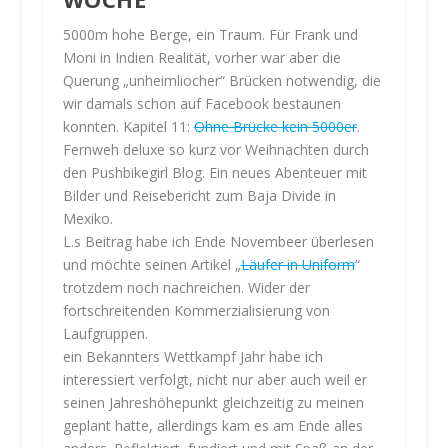
5000m hohe Berge, ein Traum. Für Frank und
Moni in Indien Realität, vorher war aber die
Querung „unheimliocher“ Brücken notwendig, die
wir damals schon auf Facebook bestaunen
konnten. Kapitel 11:
Ohne Brücke kein 5000er
.
Fernweh deluxe so kurz vor Weihnachten durch
den Pushbikegirl Blog. Ein neues Abenteuer mit
Bilder und Reisebericht zum Baja Divide in
Mexiko.
L.s Beitrag habe ich Ende Novembeer überlesen
und möchte seinen Artikel „
Läufer in Uniform
“
M
trotzdem noch nachreichen. Wider der
i
fortschreitenden Kommerzialisierung von
t
Laufgruppen.
d
ein Bekannters Wettkampf Jahr habe ich
e
interessiert verfolgt, nicht nur aber auch weil er
m
seinen Jahreshöhepunkt gleichzeitig zu meinen
L
geplant hatte, allerdings kam es am Ende alles
a