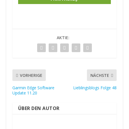
n
F
a
AKTIE:
c
e
b
o
o
k
VORHERIGE
NÄCHSTE
-
B
Garmin Edge Software
Lieblingsblogs Folge 48
e
Update 11.20
i
t
ÜBER DEN AUTOR
r
ä
g