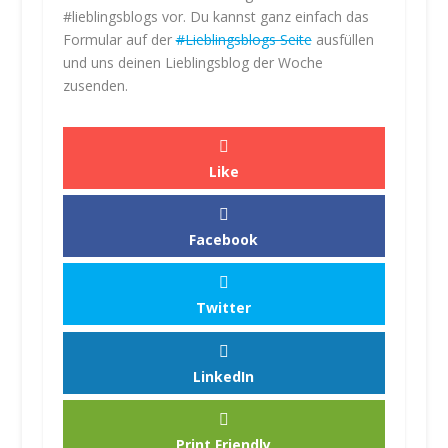
e
#lieblingsblogs vor. Du kannst ganz einfach das
h
Formular auf der
#Lieblingsblogs Seite
ausfüllen
r
und uns deinen Lieblingsblog der Woche
e
zusenden.
r
f
a
h
Like
r
e
n
Facebook
B
e
it
Twitter
r
a
g
LinkedIn
l
a
d
Print Friendly
e