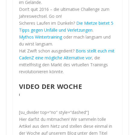
im Gelände.
r
Don’t quit 2016 – die ultimative Challenge zum
k
Jahreswechsel. Go on!
l
ä
Sicheres Laufen im Dunkeln?
Die Mietze bietet 5
r
Tipps gegen Unfälle und Verletzungen
.
u
Mythos Wintertraining
oder mach langsam und
n
du wirst langsam.
g
Hat Zwift schon ausgedient?
Boris stellt euch mit
v
CadenZ eine mögliche Alternative vor
, die
o
mittelfristig den Markt des virtuellen Trainings
n
revolutionieren könnte.
F
a
VIDEO DER WOCHE
c
e
b
o
o
[su_divider top=“no“ style=“dashed“]
k
Hier darfst du mitmachen! Wir sammeln tolle
.
Artikel aus dem Netz und stellen diese einmal in
M
der Woche auf unserem Blog unter dem Titel