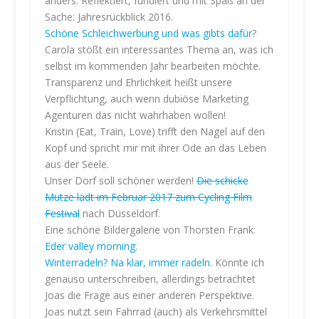
anders. Reflektiert, fundiert und mit Spaß an der
d
Sache: Jahresrückblick 2016.
e
Schöne Schleichwerbung und was gibts dafür
?
n
d
Carola stößt ein interessantes Thema an, was ich
e
selbst im kommenden Jahr bearbeiten möchte.
s
Transparenz und Ehrlichkeit heißt unsere
B
Verpflichtung, auch wenn dubiöse Marketing
e
Agenturen das nicht wahrhaben wollen!
i
Kristin (Eat, Train, Love) trifft den Nagel auf den
t
Kopf und spricht mir mit ihrer Ode an das Leben
r
aus der Seele.
a
Unser Dorf soll schöner werden!
Die schicke
g
Mütze lädt im Februar 2017 zum Cycling Film
s
a
Festival
nach Düsseldorf.
k
Eine schöne Bildergalerie von Thorsten Frank:
z
Eder valley morning
.
e
Winterradeln? Na klar, immer radeln
. Könnte ich
p
genauso unterschreiben, allerdings betrachtet
t
Joas die Frage aus einer anderen Perspektive.
i
Joas nutzt sein Fahrrad (auch) als Verkehrsmittel
e