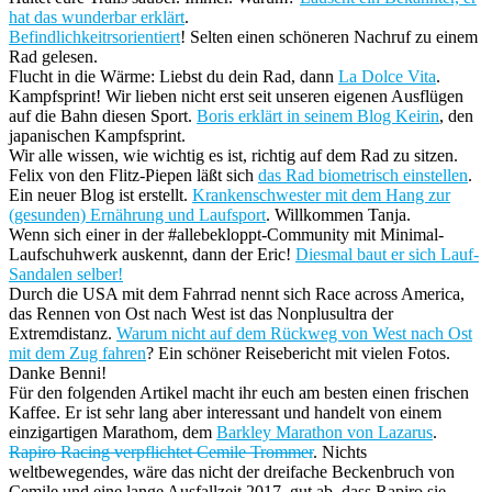
hat das wunderbar erklärt
.
Befindlichkeitrsorientiert
! Selten einen schöneren Nachruf zu einem
Rad gelesen.
Flucht in die Wärme: Liebst du dein Rad, dann
La Dolce Vita
.
Kampfsprint! Wir lieben nicht erst seit unseren eigenen Ausflügen
auf die Bahn diesen Sport.
Boris erklärt in seinem Blog Keirin
, den
japanischen Kampfsprint.
Wir alle wissen, wie wichtig es ist, richtig auf dem Rad zu sitzen.
Felix von den Flitz-Piepen läßt sich
das Rad biometrisch einstellen
.
Ein neuer Blog ist erstellt.
Krankenschwester mit dem Hang zur
(gesunden) Ernährung und Laufsport
. Willkommen Tanja.
Wenn sich einer in der #allebekloppt-Community mit Minimal-
Laufschuhwerk auskennt, dann der Eric!
Diesmal baut er sich Lauf-
Sandalen selber!
Durch die USA mit dem Fahrrad nennt sich Race across America,
das Rennen von Ost nach West ist das Nonplusultra der
Extremdistanz.
Warum nicht auf dem Rückweg von West nach Ost
mit dem Zug fahren
? Ein schöner Reisebericht mit vielen Fotos.
Danke Benni!
Für den folgenden Artikel macht ihr euch am besten einen frischen
Kaffee. Er ist sehr lang aber interessant und handelt von einem
einzigartigen Marathom, dem
Barkley Marathon von Lazarus
.
Rapiro Racing verpflichtet Cemile Trommer
. Nichts
weltbewegendes, wäre das nicht der dreifache Beckenbruch von
Cemile und eine lange Ausfallzeit 2017. gut ab, dass Rapiro sie