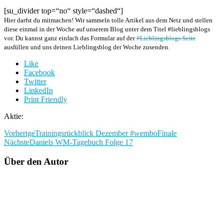
[su_divider top=“no“ style=“dashed“]
Hier darfst du mitmachen! Wir sammeln tolle Artikel aus dem Netz und stellen
diese einmal in der Woche auf unserem Blog unter dem Titel #lieblingsblogs
vor. Du kannst ganz einfach das Formular auf der
#Lieblingsblogs Seite
ausfüllen und uns deinen Lieblingsblog der Woche zusenden.
Like
Facebook
Twitter
LinkedIn
Print Friendly
Aktie:
Vorherige
Trainingsrückblick Dezember #wemboFinale
Nächste
Daniels WM-Tagebuch Folge 17
Über den Autor