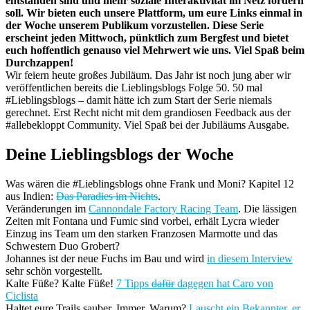
entstanden sind und mehr soziale Interaktivität im Netz fördern
soll. Wir bieten euch unsere Plattform, um eure Links einmal in
der Woche unserem Publikum vorzustellen. Diese Serie
erscheint jeden Mittwoch, pünktlich zum Bergfest und bietet
euch hoffentlich genauso viel Mehrwert wie uns. Viel Spaß beim
Durchzappen!
Wir feiern heute großes Jubiläum. Das Jahr ist noch jung aber wir
veröffentlichen bereits die Lieblingsblogs Folge 50. 50 mal
#Lieblingsblogs – damit hätte ich zum Start der Serie niemals
gerechnet. Erst Recht nicht mit dem grandiosen Feedback aus der
#allebekloppt Community. Viel Spaß bei der Jubiläums Ausgabe.
Deine Lieblingsblogs der Woche
Was wären die #Lieblingsblogs ohne Frank und Moni? Kapitel 12
aus Indien:
Das Paradies im Nichts
.
Veränderungen im
Cannondale Factory Racing Team
. Die lässigen
Zeiten mit Fontana und Fumic sind vorbei, erhält Lycra wieder
Einzug ins Team um den starken Franzosen Marmotte und das
Schwestern Duo Grobert?
Johannes ist der neue Fuchs im Bau und wird
in diesem Interview
sehr schön vorgestellt.
Kalte Füße? Kalte Füße!
7 Tipps
dafür
dagegen hat Caro von
Ciclista
Haltet eure Trails sauber. Immer. Warum?
Lauscht ein Bekannter, er