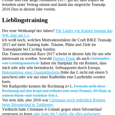
trotzdem unter Vertrag nimmt und damit das siegreiche Transalp
2016 Duo in diesem Jahr vereint.
Lieblingstraining
Der erste Wettkampf des Jahres?
Für Läufer wie Kamen beginnt das
WK-Jahr am 1.1
.
Ich weiß noch, welchen Motivationsfaktor die Craft BIKE Transalp
2015 auf mein Training hatte. Träume, Pläne und Ziele im
Transalpjahr bei Cycling Sunday.
Das Transcontinental Race 2017 scheint in diesem Jahr für uns sehr
interessant zu werden. Sowohl
Torsten Frank
als auch
Christopher
von Lieblingstouren.de
haben ein Startplatz für ein Rennen, dass
mich sehr sehr sehr beeindruckt. Selfsupportet durch Europa.
Bekenntnisse einer Quartalsläuferin
(bitte das L nicht mit einem S
tauschen) oder wie aus einer Radheldin eine Laufheldin werden
kann.
Wir Radsportler kennen die Rechnung n+1,
Foxtrails stellt diese
Rechnung auf den Kopf und erfindet eine neue Formel, 30+Rad, in
seinem Rück- und Ausblick Teil 2
.
Vor nem Jahr, also 2016 war
Christiane noch ordentlich Rennen
beim Silvesterlauf in Tuttlingen
.
Vielleicht hatte Christiane 6 Gründe gegen einen Silvesterlauf
vergessen zu lesen
oder hatte die 5 dafür, die alles aufwiegen