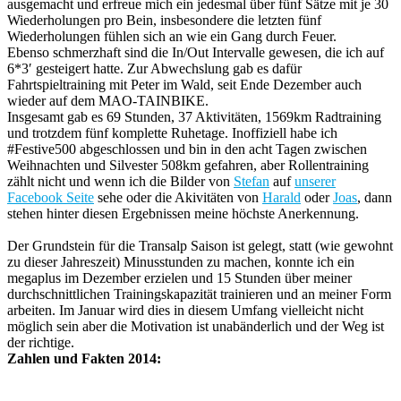
ausgemacht und erfreue mich ein jedesmal über fünf Sätze mit je 30
Wiederholungen pro Bein, insbesondere die letzten fünf
Wiederholungen fühlen sich an wie ein Gang durch Feuer.
Ebenso schmerzhaft sind die In/Out Intervalle gewesen, die ich auf
6*3′ gesteigert hatte. Zur Abwechslung gab es dafür
Fahrtspieltraining mit Peter im Wald, seit Ende Dezember auch
wieder auf dem MAO-TAINBIKE.
Insgesamt gab es 69 Stunden, 37 Aktivitäten, 1569km Radtraining
und trotzdem fünf komplette Ruhetage. Inoffiziell habe ich
#Festive500 abgeschlossen und bin in den acht Tagen zwischen
Weihnachten und Silvester 508km gefahren, aber Rollentraining
zählt nicht und wenn ich die Bilder von
Stefan
auf
unserer
Facebook Seite
sehe oder die Akivitäten von
Harald
oder
Joas
, dann
stehen hinter diesen Ergebnissen meine höchste Anerkennung.
Der Grundstein für die Transalp Saison ist gelegt, statt (wie gewohnt
zu dieser Jahreszeit) Minusstunden zu machen, konnte ich ein
megaplus im Dezember erzielen und 15 Stunden über meiner
durchschnittlichen Trainingskapazität trainieren und an meiner Form
arbeiten. Im Januar wird dies in diesem Umfang vielleicht nicht
möglich sein aber die Motivation ist unabänderlich und der Weg ist
der richtige.
Zahlen und Fakten 2014: