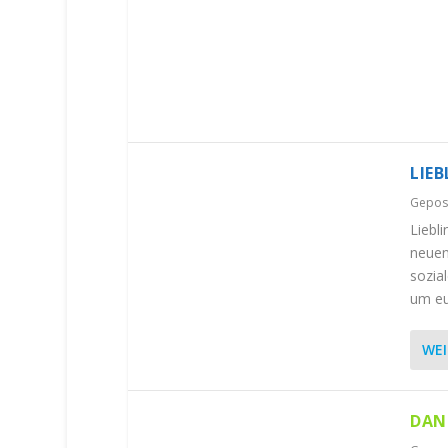
LIEB
Gepos
Liebli
neuen
sozial
um eur
WEI
DAN