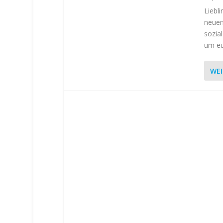
Liebli
neuen
sozial
um eur
WEI