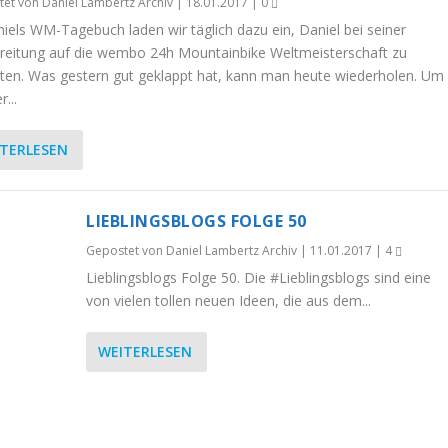
tet von
Daniel Lambertz Archiv
|
18.01.2017
|
0
niels WM-Tagebuch laden wir täglich dazu ein, Daniel bei seiner
reitung auf die wembo 24h Mountainbike Weltmeisterschaft zu
iten. Was gestern gut geklappt hat, kann man heute wiederholen. Um
r...
TERLESEN
LIEBLINGSBLOGS FOLGE 50
Gepostet von
Daniel Lambertz Archiv
|
11.01.2017
|
4
Lieblingsblogs Folge 50. Die #Lieblingsblogs sind eine
von vielen tollen neuen Ideen, die aus dem...
WEITERLESEN