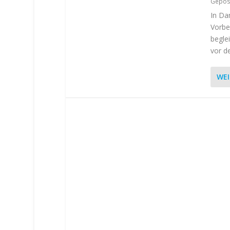
Gepos
In Da
Vorbe
begle
vor de
WEI