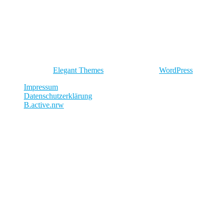
3
2
Entworfen von
Elegant Themes
| Unterstützt von
WordPress
Impressum
Datenschutzerklärung
B.active.nrw