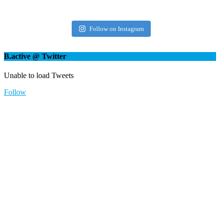
bactive.nrw
Follow on Instagram
B.active @ Twitter
Unable to load Tweets
Follow
Okt. 14