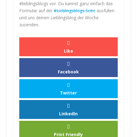
.
#lieblingsblogs vor. Du kannst ganz einfach das
M
Formular auf der
#Lieblingsblogs Seite
ausfüllen
e
und uns deinen Lieblingsblog der Woche
h
zusenden.
r
e
r
f
Like
a
h
r
e
Facebook
n
I
Twitter
n
h
a
LinkedIn
lt
l
a
Print Friendly
d