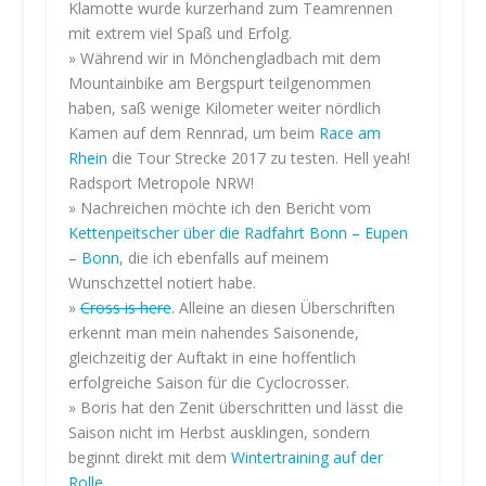
d
Klamotte wurde kurzerhand zum Teamrennen
e
mit extrem viel Spaß und Erfolg.
m
» Während wir in Mönchengladbach mit dem
L
Mountainbike am Bergspurt teilgenommen
a
haben, saß wenige Kilometer weiter nördlich
d
Kamen auf dem Rennrad, um beim
Race am
e
Rhein
die Tour Strecke 2017 zu testen. Hell yeah!
n
Radsport Metropole NRW!
d
e
» Nachreichen möchte ich den Bericht vom
s
Kettenpeitscher über die Radfahrt Bonn – Eupen
T
– Bonn
, die ich ebenfalls auf meinem
w
Wunschzettel notiert habe.
e
»
Cross is here
. Alleine an diesen Überschriften
e
erkennt man mein nahendes Saisonende,
t
gleichzeitig der Auftakt in eine hoffentlich
s
erfolgreiche Saison für die Cyclocrosser.
a
» Boris hat den Zenit überschritten und lässt die
k
Saison nicht im Herbst ausklingen, sondern
z
beginnt direkt mit dem
Wintertraining auf der
e
p
Rolle
.