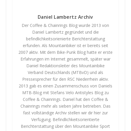
e
r
Daniel Lambertz Archiv
e
Der Coffee & Chainrings Blog wurde 2013 von
n
Daniel Lambertz gegründet und die
t
befindlichkeitsorienierte Berichterstattung
s
erfunden. Als Mountainbiker ist er bereits seit
p
2007 aktiv. Mit dem Bike-Punk Blog hatte er erste
e
r
Erfahrungen im Internet gesammelt, später war
r
Daniel Redaktionsleiter des Mountainbike
e
Verband Deutschlands (MTBvD) und als
n
Pressesprecher für den RSC Niederrhein aktiv.
2013 gab es einen Zusammenschuss von Daniels
MTB-Blog mit Stefans Velo Antistyles Blog zu
Coffee & Chainrings. Daniel hat den Coffee &
Chainrings mehr als sieben Jahre betrieben. Das
fast vollständige Archiv stellen wir dir hier zur
Verfügung. Befindlichkeitsorientierte
Berichterstattung über den Mountainbike Sport