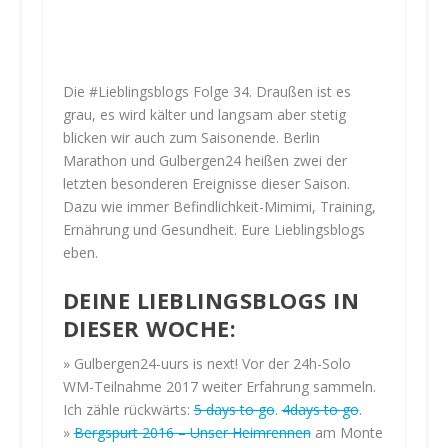
Die #Lieblingsblogs Folge 34. Draußen ist es
grau, es wird kälter und langsam aber stetig
blicken wir auch zum Saisonende. Berlin
Marathon und Gulbergen24 heißen zwei der
letzten besonderen Ereignisse dieser Saison.
Dazu wie immer Befindlichkeit-Mimimi, Training,
Ernährung und Gesundheit. Eure Lieblingsblogs
eben.
DEINE LIEBLINGSBLOGS IN
DIESER WOCHE:
» Gulbergen24-uurs is next! Vor der 24h-Solo
WM-Teilnahme 2017 weiter Erfahrung sammeln.
M
i
Ich zähle rückwärts:
5 days to go
.
4days to go
.
t
»
Bergspurt 2016 – Unser Heimrennen
am Monte