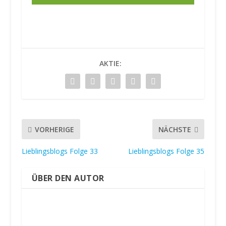
e
n
T
AKTIE:
w
i
t
t
e
r
VORHERIGE
NÄCHSTE
T
w
Lieblingsblogs Folge 33
Lieblingsblogs Folge 35
e
e
ÜBER DEN AUTOR
t
s
i
m
m