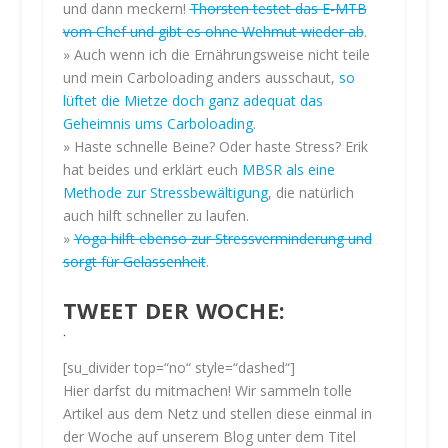
und dann meckern!
Thorsten testet das E-MTB
t
z
vom Chef und gibt es ohne Wehmut wieder ab
.
e
» Auch wenn ich die Ernährungsweise nicht teile
r
und mein Carboloading anders ausschaut,
so
k
lüftet die Mietze doch ganz adequat das
l
Geheimnis ums Carboloading
.
ä
» Haste schnelle Beine? Oder haste Stress? Erik
r
hat beides und erklärt euch
MBSR als eine
u
Methode zur Stressbewältigung
, die natürlich
n
auch hilft schneller zu laufen.
g
»
Yoga hilft ebenso zur Stressverminderung und
v
o
sorgt für Gelassenheit
.
n
T
TWEET DER WOCHE:
w
i
t
[su_divider top=“no“ style=“dashed“]
t
Hier darfst du mitmachen! Wir sammeln tolle
e
Artikel aus dem Netz und stellen diese einmal in
r
der Woche auf unserem Blog unter dem Titel