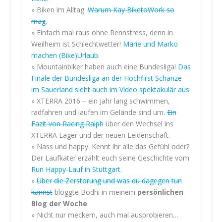
t
» Biken im Alltag.
Warum Kay BiketoWork so
i
mag
.
e
» Einfach mal raus ohne Rennstress, denn in
r
Weilheim ist Schlechtwetter!
Marie und Marko
e
machen (Bike)Urlaub
.
n
» Mountainbiker haben auch eine Bundesliga!
Das
S
Finale der Bundesliga an der Hochfirst Schanze
i
im Sauerland sieht auch im Video spektakulär aus
.
e
» XTERRA 2016 – ein Jahr lang schwimmen,
d
i
radfahren und laufen im Gelände sind um.
Ein
e
Fazit von Racing Ralph
über den Wechsel ins
D
XTERRA Lager und der neuen Leidenschaft.
a
» Nass und happy. Kennt ihr alle das Gefühl oder?
t
Der Laufkater erzählt euch seine Geschichte vom
e
Run Happy-Lauf in Stuttgart
.
n
»
Über die Zerstörung und was du dagegen tun
s
kannst
bloggte Bodhi in meinem
persönlichen
c
Blog der Woche
.
h
» Nicht nur meckern, auch mal ausprobieren…
u