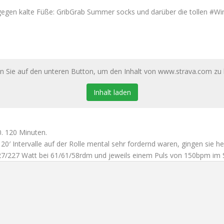
t gegen kalte Füße: GribGrab Summer socks und darüber die tollen #W
E
en Sie auf den unteren Button, um den Inhalt von www.strava.com zu 
Inhalt laden
10. 120 Minuten.
e 20′ Intervalle auf der Rolle mental sehr fordernd waren, gingen sie
27/227 Watt bei 61/61/58rdm und jeweils einem Puls von 150bpm im S