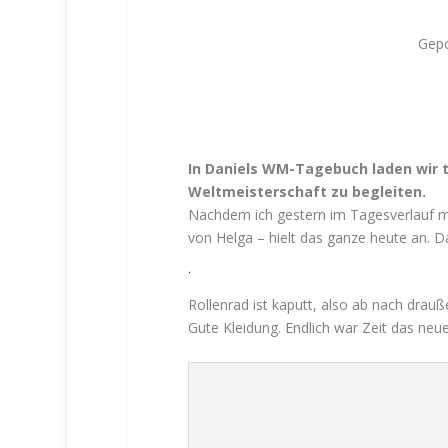
r
k
Gep
l
ä
r
u
n
g
In Daniels WM-Tagebuch laden wir t
v
Weltmeisterschaft zu begleiten.
o
Nachdem ich gestern im Tagesverlauf me
n
von Helga – hielt das ganze heute an. Da
T
w
i
t
Rollenrad ist kaputt, also ab nach drauß
t
Gute Kleidung. Endlich war Zeit das neue
e
r
.
M
e