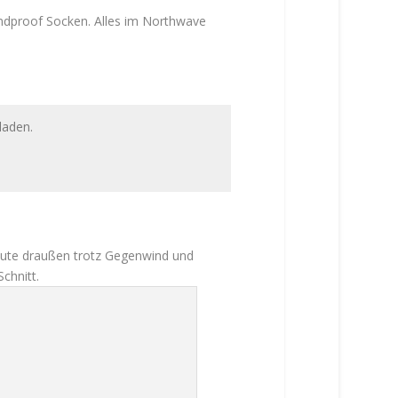
indproof Socken. Alles im Northwave
laden.
 heute draußen trotz Gegenwind und
chnitt.