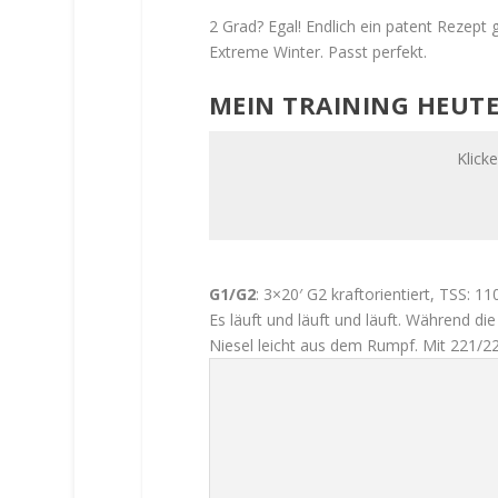
e
2 Grad? Egal! Endlich ein patent Rezep
n
Extreme Winter. Passt perfekt.
t
s
MEIN TRAINING HEUT
p
e
r
Klick
r
e
n
G1/G2
: 3×20′ G2 kraftorientiert, TSS: 1
Es läuft und läuft und läuft. Während di
Niesel leicht aus dem Rumpf. Mit 221/2