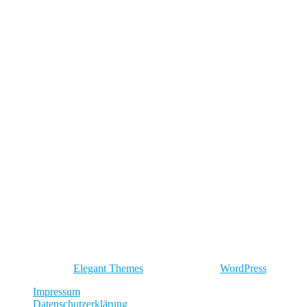
Okt. 14
3
2
Entworfen von
Elegant Themes
| Unterstützt von
WordPress
Impressum
Datenschutzerklärung